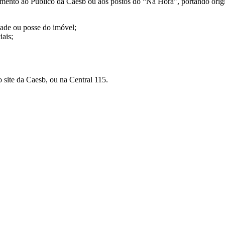
dimento ao Público da Caesb ou aos postos do “Na Hora”, portando orig
ade ou posse do imóvel;
ais;
 site da Caesb, ou na Central 115.