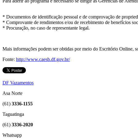
Para aderir ao programa é necessário se dirigir às Gerências de Aten
* Documentos de identificação pessoal e de comprovação de propried
* Comprovante de rendimentos e/ou de recebimento de benefícios soci
* Procuração, no caso de representante legal.
Mais informações podem ser obtidas por meio do Escritório Online, so
Fonte:
http://www.caesb.df.gov.br/
DF Vazamentos
Asa Norte
(61)
3336-1155
Taguatinga
(61)
3336-2020
Whatsapp