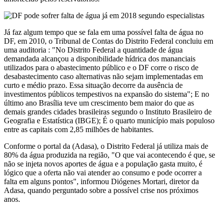
Já faz algum tempo que se fala em uma possível falta de água no
DF, em 2010, o Tribunal de Contas do Distrito Federal concluiu em
uma auditoria : "No Distrito Federal a quantidade de água
demandada alcançou a disponibilidade hídrica dos mananciais
utilizados para o abastecimento público e o DF corre o risco de
desabastecimento caso alternativas não sejam implementadas em
curto e médio prazo. Essa situação decorre da ausência de
investimentos públicos tempestivos na expansão do sistema"; E no
último ano Brasília teve um crescimento bem maior do que as
demais grandes cidades brasileiras segundo o Instituto Brasileiro de
Geografia e Estatística (IBGE); É o quarto município mais populoso
entre as capitais com 2,85 milhões de habitantes.
Conforme o portal da (Adasa), o Distrito Federal já utiliza mais de
80% da água produzida na região, "O que vai acontecendo é que, se
não se injeta novos aportes de água e a população gasta muito, é
lógico que a oferta não vai atender ao consumo e pode ocorrer a
falta em alguns pontos", informou Diógenes Mortari, diretor da
Adasa, quando perguntado sobre a possível crise nos próximos
anos.